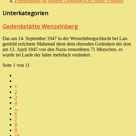
Erinnerungen an unseren Genossen Karl Heinz Schröder
Unterkategorien
Gedenkstätte Wenzelnberg
Das am 14. Sep­tem­ber 1947 in der Wenzeln­berg­schlucht bei Lan­
gen­feld er­richtete Mahn­mal dient dem ehren­den Geden­ken der dort
am 13. April 1945 von den Nazis ermor­de­ten 71 Menschen, es
wurde im Laufe der Jahre mehr­fach verändert.
Seite 1 von 11
1
2
3
4
...
6
7
8
9
10