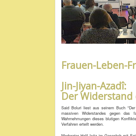
Frauen-Leben-Fr
Jin-Jiyan-Azadî:
Der Widerstand 
Said Boluri liest aus seinem Buch "De
massiven Widerstandes gegen das fas
Wahrnehmungen dieses blutigen Konfliktes
Verfahren erteilt werden.
Moderator Halil Içöz im Gespräch mit Sai