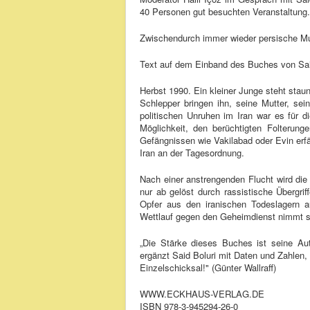
40 Personen gut besuchten Veranstaltung.
Zwischendurch immer wieder persische M
Text auf dem Einband des Buches von Sai
Herbst 1990. Ein kleiner Junge steht stau
Schlepper bringen ihn, seine Mutter, sei
politischen Unruhen im Iran war es für di
Möglichkeit, den berüchtigten Folterun
Gefängnissen wie Vakilabad oder Evin erf
Iran an der Tagesordnung.
Nach einer anstrengenden Flucht wird die 
nur ab gelöst durch rassistische Übergr
Opfer aus den iranischen Todeslagern au
Wettlauf gegen den Geheimdienst nimmt s
„Die Stärke dieses Buches ist seine Auth
ergänzt Said Boluri mit Daten und Zahlen,
Einzelschicksal!" (Günter Wallraff)
WWW.ECKHAUS-VERLAG.DE
ISBN 978-3-945294-26-0