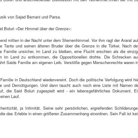
usik von Sajad Bemani und Parsa.
d Boluri «Der Himmel über der Grenze»:
nend mitten in der Nacht unter dem Sternenhimmel. Vor ihm ragt der Ararat au
ne Tante und seinen älteren Bruder über die Grenze in die Türkei. Nach de
e Familie unsicher, im Land zu bleiben, eine Flucht erschien als die einzi
gen im Land zu entkommen, die Oppositionellen drohte. Die Schrecken au
ährt Saids Familie am eigenen Leib. Verstöße gegen Menschenrechte waren i
Familie in Deutschland wiedervereint. Doch die politische Verfolgung wird hi
iffe und Demütigungen. Und dann taucht auch noch eine Liste mit Namen de
f, die Said Boluri zugespielt wird - ein lebensgefährliches Dokument. Ei
einen Lauf.
entizität, ja Intimität. Seine sehr persönlichen, ergreifenden Schilderunge
 die das Erlebte in einen größeren Zusammenhang einordnen. Sein Fall ist ke