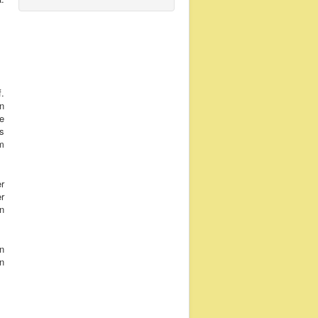
f.
n
ge
s
m
er
r
n
n
in