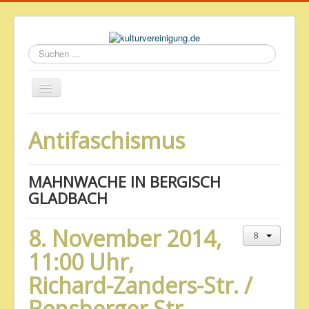
Suchen
...
Startseite
Antifaschismus
Geschichte des Volkshauses
Archiv
MAHNWACHE IN BERGISCH
Impressum & Datenschutz
GLADBACH
8. November 2014,
11:00 Uhr,
Richard-Zanders-Str. /
Bensberger Str