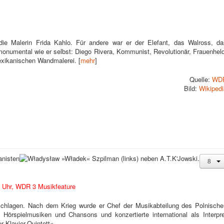
die Malerin Frida Kahlo. Für andere war er der Elefant, das Walross, da
onumental wie er selbst: Diego Rivera, Kommunist, Revolutionär, Frauenheld
exikanischen Wandmalerei. [
mehr
]
Quelle:
WD
Bild:
Wikipedi
nisten
0 Uhr, WDR 3 Musikfeature
schlagen. Nach dem Krieg wurde er Chef der Musikabteilung des Polnische
Hörspielmusiken und Chansons und konzertierte international als Interpre
 Klavier-Quintett«.