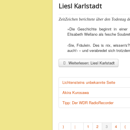
Liesl Karlstadt
ZeitZeichen berichtete über den Todestag de
»Die Geschichte beginnt in einer 
Elisabeth Wellano als fesche Soubrette
›Sie, Fräulein. Des is nix, wissen's
auch!‹ – und verabredet sich trotzdem
Weiterlesen: Liesl Karlstadt
Lichtensteins unbekannte Seite
Akira Kurosawa
Tipp: Der WDR RadioRecorder
1
2
3
4