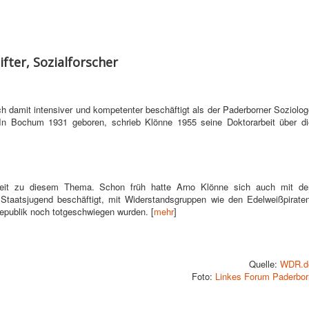
fter, Sozialforscher
h damit intensiver und kompetenter beschäftigt als der Paderborner Soziolo
 In Bochum 1931 geboren, schrieb Klönne 1955 seine Doktorarbeit über di
rbeit zu diesem Thema. Schon früh hatte Arno Klönne sich auch mit de
 Staatsjugend beschäftigt, mit Widerstandsgruppen wie den Edelweißpiraten
republik noch totgeschwiegen wurden. [
mehr
]
Quelle:
WDR.d
Foto:
Linkes Forum Paderbor