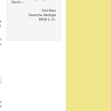
Macht.«
Karl Marx
Deutsche Ideologie
MEW 3, 47.
s
,
R
a
n
t