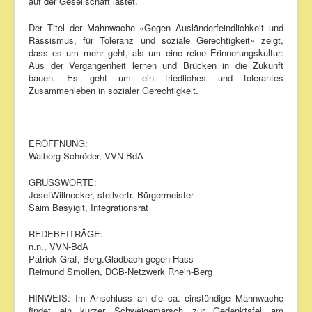
auf der Gesellschaft lastet.
Der Titel der Mahnwache «Gegen Ausländerfeindlichkeit und
Rassismus, für Toleranz und soziale Gerechtigkeit» zeigt,
dass es um mehr geht, als um eine reine Erinnerungskultur:
Aus der Vergangenheit lernen und Brücken in die Zukunft
bauen. Es geht um ein friedliches und tolerantes
Zusammenleben in sozialer Gerechtigkeit.
ERÖFFNUNG:
Walborg Schröder, VVN-BdA
GRUSSWORTE:
JosefWillnecker, stellvertr. Bürgermeister
Saim Basyigit, Integrationsrat
REDEBEITRÄGE:
n.n., VVN-BdA
Patrick Graf, Berg.Gladbach gegen Hass
Reimund Smollen, DGB-Netzwerk Rhein-Berg
HINWEIS: Im Anschluss an die ca. einstündige Mahnwache
findet ein kurzer Schweigemarsch zur Gedenktafel am