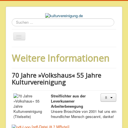
Suchen
...
Startseite
Weitere Informationen
Geschichte des Volkshauses
Archiv
70 Jahre »Volkshaus« 55 Jahre
Impressum & Datenschutz
Kulturvereinigung
Streiflichter aus der
Leverkusener
Arbeiterbewegung
Unsere Broschüre von 2001 hat uns ein
freundlicher Mensch gescannt, danke!
[pdf-Datei (8,7 MByte)]