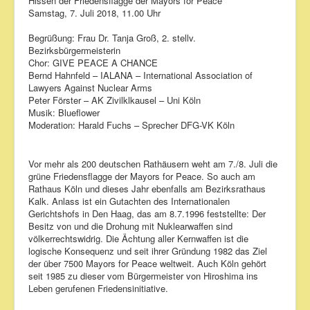
Hissen der Friedensflagge der Mayors for Peace
Samstag, 7. Juli 2018, 11.00 Uhr
Begrüßung: Frau Dr. Tanja Groß, 2. stellv.
Bezirksbürgermeisterin
Chor: GIVE PEACE A CHANCE
Bernd Hahnfeld – IALANA – International Association of
Lawyers Against Nuclear Arms
Peter Förster – AK Zivilklkausel – Uni Köln
Musik: Blueflower
Moderation: Harald Fuchs – Sprecher DFG-VK Köln
Vor mehr als 200 deutschen Rathäusern weht am 7./8. Juli die
grüne Friedensflagge der Mayors for Peace. So auch am
Rathaus Köln und dieses Jahr ebenfalls am Bezirksrathaus
Kalk. Anlass ist ein Gutachten des Internationalen
Gerichtshofs in Den Haag, das am 8.7.1996 feststellte: Der
Besitz von und die Drohung mit Nuklearwaffen sind
völkerrechtswidrig. Die Ächtung aller Kernwaffen ist die
logische Konsequenz und seit ihrer Gründung 1982 das Ziel
der über 7500 Mayors for Peace weltweit. Auch Köln gehört
seit 1985 zu dieser vom Bürgermeister von Hiroshima ins
Leben gerufenen Friedensinitiative.